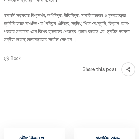
ইসলামী সভ্যতায় বিশ্বদর্শন, অধিবিদ্যা, নীতিবিদ্যা, সামাজিকতাবাদ ও নন্দনতত্ত্বের
মূলনীতি হচ্ছে তাওহিদ- যা বৈচিত্র্য, ঐতিহ্য, সমৃদ্ধি, শিক্ষা-সংস্কৃতি, বিশ্বাস, জ্ঞান-
প্রজ্ঞায় উৎকর্ষতা এনে বিশ্বে ইসলামের শ্রেষ্টত্ব প্রমাণ করেছে এবং মুসলিম সভ্যতা
উন্নীত হয়েছে মানবসভ্যতার সর্বোচ্চ সোপানে ।
Book
Share this post
ভৌত বিজ্ঞান ও
মাকাসিদ আল-