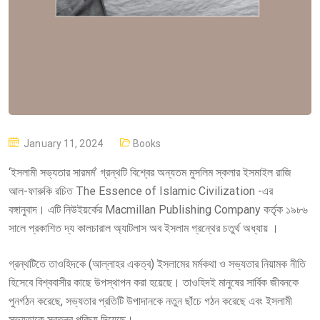
P
January 11, 2024
Books
O
‘ইসলামী সভ্যতার সারমর্ম’ গ্রন্থটি বিশ্বের অন্যতম মুসলিম স্কলার ইসমাইল রাজি
S
আল-ফারুকি রচিত The Essence of Islamic Civilization -এর
T
বঙ্গানুবাদ। এটি নিউইয়র্কের Macmillan Publishing Company কর্তৃক ১৯৮৬
E
সালে প্রকাশিত দ্য কালচারাল অ্যাটলাস অব ইসলাম গ্রন্থের চতুর্থ অধ্যায় ।
D
O
গ্রন্থটিতে তাওহিদকে (আল্লাহর একত্ব) ইসলামের মর্মকথা ও সভ্যতার নিয়ামক নীতি
N
হিসেবে বিশ্ববাসীর কাছে উপস্থাপন করা হয়েছে। তাওহিদই মানুষের সার্বিক জীবনকে
পুনর্গঠন করেছে, সভ্যতার প্রতিটি উপাদানকে নতুন ছাঁচে গঠন করেছে এবং ইসলামী
সভ্যতাকে স্বতন্ত্র পরিচয় দিয়েছে।