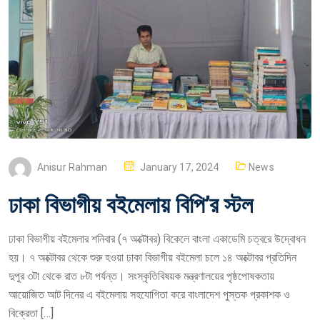
P
Anisur Rahman
January 17, 2024
News
O
ঢাকা বিভাগীয় বইমেলায় বিপি’র স্টল
S
T
ঢাকা বিভাগীয় বইমেলার শনিবার (৭ অক্টোবর) বিকেলে বাংলা একাডেমি চত্বরে উদ্বোধন
E
হয়। ৭ অক্টোবর থেকে শুরু হওয়া ঢাকা বিভাগীয় বইমেলা চলে ১৪ অক্টোবর প্রতিদিন
D
দুপুর ৩টা থেকে রাত ৮টা পর্যন্ত। সংস্কৃতিবিষয়ক মন্ত্রণালয়ের পৃষ্ঠপোষকতায়
O
আয়োজিত আট দিনের এ বইমেলায় সহযোগিতা করে বাংলাদেশ পুস্তক প্রকাশক ও
N
বিক্রেতা […]