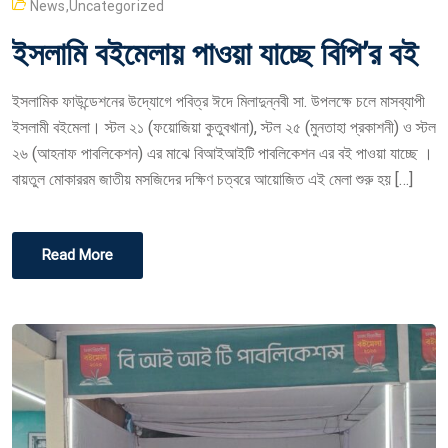
News
,
Uncategorized
S
ইসলামি বইমেলায় পাওয়া যাচ্ছে বিপি’র বই
T
E
ইসলামিক ফাউন্ডেশনের উদ্যোগে পবিত্র ঈদে মিলাদুন্নবী সা. উপলক্ষে চলে মাসব্যাপী
D
ইসলামী বইমেলা। স্টল ২১ (ফয়োজিয়া কুতুবখানা), স্টল ২৫ (মুনতাহা প্রকাশনী) ও স্টল
O
২৬ (আহনাফ পাবলিকেশন) এর মাঝে বিআইআইটি পাবলিকেশন এর বই পাওয়া যাচ্ছে ।
N
বায়তুল মোকাররম জাতীয় মসজিদের দক্ষিণ চত্বরে আয়োজিত এই মেলা শুরু হয় […]
Read More