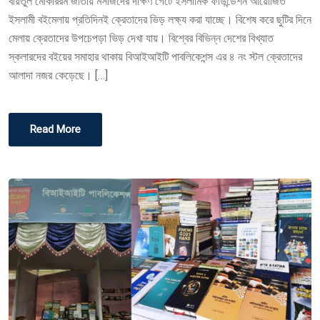
বায়তুল মোকাররম জাতীয় মসজিদের দক্ষিণ গেটে ইসলামিক ফাউন্ডেশন আয়োজিত
O
ইসলামী বইমেলায় প্রতিদিনই ক্রেতাদের ভিড় লক্ষ্য করা যাচ্ছে। বিশেষ করে ছুটির দিনে
N
মেলায় ক্রেতাদের উপচেপড়া ভিড় দেখা যায়। বিশ্বের বিভিন্ন দেশের বিখ্যাত
স্কলারদের বইয়ের সমাহার থাকায় বিআইআইটি পাবলিকেশন্স এর ৪ নং স্টল ক্রেতাদের
আলাদা নজর কেড়েছে। […]
Read More