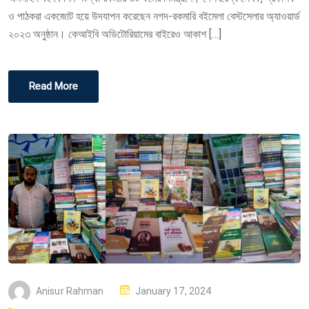
ও পাঠকরা একজোট হয়ে উদযাপন করেছেন নগদ-রকমারি বইমেলা বেস্টসেলার অ্যাওয়ার্ড
N
২০২৩ অনুষ্ঠান। কেআইবি অডিটোরিয়ামের বাইরেও আকাশ […]
Read More
P
Anisur Rahman
January 17, 2024
O