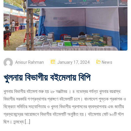
P
Anisur Rahman
January 17, 2024
News
O
খুলনায় বিভাগীয় বইমেলায় বিপি
S
T
খুলনায় বিভাগীয় বইমেলা শুরু হয় ২৮ অক্টোবর । ৪ নভেম্বর পর্যন্ত খুলনার বয়রাস্থ
E
বিভাগীয় সরকারি গণগ্রন্থাগার প্রাঙ্গণে বইমেলাটি চলে। বাংলাদেশ পুস্তক প্রকাশক ও
D
বিক্রেতা সমিতির সহযোগিতায় ও খুলনা বিভাগীয় প্রশাসনের ব্যবস্থাপনায় এবং জাতীয়
O
গ্রন্থকেন্দ্রের আয়োজনে বিভাগীয় বইমেলাটি অনুষ্ঠিত হয়। বইমেলায় মোট ৯০টি স্টল
N
ছিল। তন্মধ্যে […]