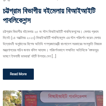
O
চট্টগ্রাম বিভাগীয় বইমেলায় বিআইআইটি
S
T
পাবলিকেশন্স
E
D
চট্টগ্রাম বিভাগীয় বইমেলায় ২৫ নং স্টল বিআইআইটি পাবলিকেশন্সের। মেলায় প্রথম
O
দিনেই (১৪ অক্টোবর ২০২৩) বিআইআইটি পাবলিকেশন্স এর স্টল পরিদর্শন করেন মেলার
N
উদ্বোধনী অনুষ্ঠানের বিশেষ অতিথি গণপ্রজাতন্ত্রী বাংলাদেশ সরকারের সংস্কৃতি বিষয়ক
মন্ত্রণালয়ের সচিব জনাব খলিল আহমদ। পরিদর্শনকালে সম্মানিত অতিথিকে ‘বঙ্গবন্ধুর
ভাষণে ইসলামী ভাবধারা’ বইটি উপহার দেন […]
Read More