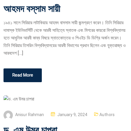
O
আহমদ বস্‌সাম সায়ী
S
T
১৯৪১ সালে সিরিয়ার লাটাকিয়ায় আহমদ বাসসাম সায়ী জন্মগ্রহণ করেন। তিনি সিরিয়ার
E
দামাস্ক ইউনিভার্সিটি থেকে আরবী সাহিত্যে স্নাতক এবং মিশরের কায়রো বিশ্ববিদ্যালয়
D
হতে আধুনিক আরবী কাব্য বিষয়ে স্নাতকোত্তর ও পিএইচ ডি ডিগ্রি অর্জন করেন।
O
তিনি সিরিয়ার তিসরিন বিশ্ববিদ্যালয়ের আরবী বিভাগের প্রধান ছিলেন এবং যুক্তরাজ্য ও
N
আরবদেশ […]
Read More
P
Anisur Rahman
January 9, 2024
Authors
O
ড. এম উমর চাপরা
S