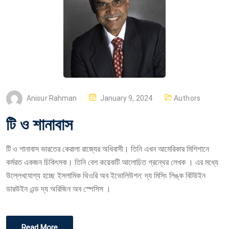
P
Anisur Rahman
January 9, 2024
Authors
O
টি ও শানাবাস
S
T
টি ও শানাবাস ভারতের কেরালা রাজ্যের অধিবাসী। তিনি এখন আমেরিকার মিশিগানে
E
কর্মরত একজন চিকিৎসক। তিনি বেশ কয়েকটি আলোচিত গ্রন্থের লেখক । এর মধ্যে
D
উল্লেখযোগ্য হচ্ছে ইসলামিক থিওরি অব ইভোলিউশন: দ্য মিসিং লিঙ্ক বিটউইন
O
ডারউইন এন্ড দ্য অরিজিন অব স্পেসিস ।
N
Read More