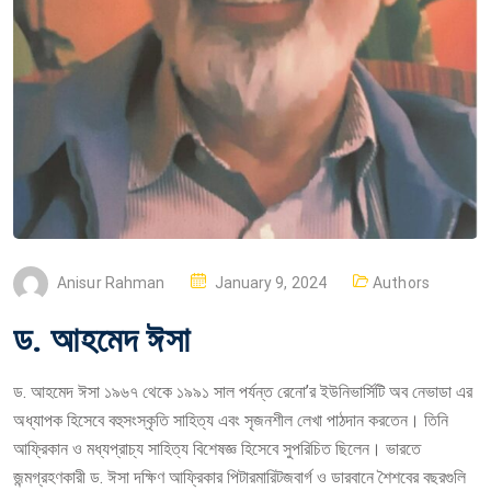
P
Anisur Rahman
January 9, 2024
Authors
O
ড. আহমেদ ঈসা
S
T
ড. আহমেদ ঈসা ১৯৬৭ থেকে ১৯৯১ সাল পর্যন্ত রেনো’র ইউনিভার্সিটি অব নেভাডা এর
E
অধ্যাপক হিসেবে বহুসংস্কৃতি সাহিত্য এবং সৃজনশীল লেখা পাঠদান করতেন। তিনি
D
আফ্রিকান ও মধ্যপ্রাচ্য সাহিত্য বিশেষজ্ঞ হিসেবে সুপরিচিত ছিলেন। ভারতে
O
জন্মগ্রহণকারী ড. ঈসা দক্ষিণ আফ্রিকার পিটারমারিটজবার্গ ও ডারবানে শৈশবের বছরগুলি
N