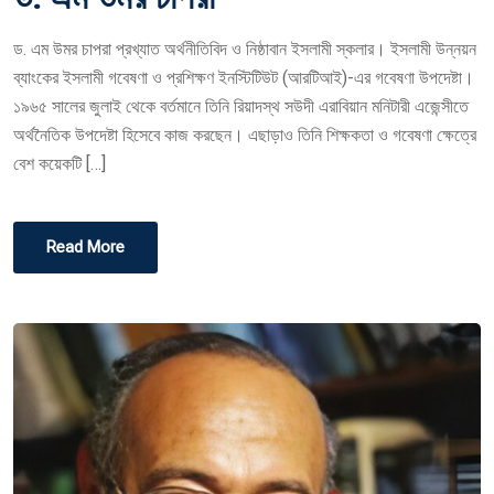
T
ড. এম উমর চাপরা প্রখ্যাত অর্থনীতিবিদ ও নিষ্ঠাবান ইসলামী স্কলার। ইসলামী উন্নয়ন
E
ব্যাংকের ইসলামী গবেষণা ও প্রশিক্ষণ ইনস্টিটিউট (আরটিআই)-এর গবেষণা উপদেষ্টা।
D
১৯৬৫ সালের জুলাই থেকে বর্তমানে তিনি রিয়াদস্থ সউদী এরাবিয়ান মনিটারী এজেন্সীতে
O
অর্থনৈতিক উপদেষ্টা হিসেবে কাজ করছেন। এছাড়াও তিনি শিক্ষকতা ও গবেষণা ক্ষেত্রে
N
বেশ কয়েকটি […]
Read More