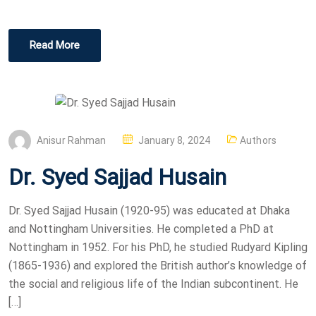
Read More
P
Anisur Rahman
January 8, 2024
Authors
O
Dr. Syed Sajjad Husain
S
T
Dr. Syed Sajjad Husain (1920-95) was educated at Dhaka
E
and Nottingham Universities. He completed a PhD at
D
Nottingham in 1952. For his PhD, he studied Rudyard Kipling
O
(1865-1936) and explored the British author’s knowledge of
N
the social and religious life of the Indian subcontinent. He
[…]