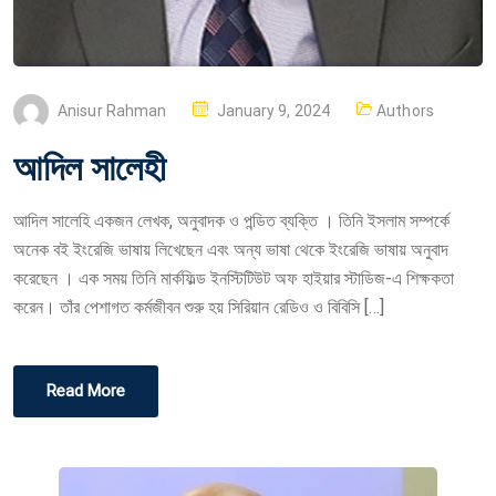
P
Anisur Rahman
January 9, 2024
Authors
O
আদিল সালেহী
S
T
আদিল সালেহি একজন লেখক, অনুবাদক ও পন্ডিত ব্যক্তি । তিনি ইসলাম সম্পর্কে
E
অনেক বই ইংরেজি ভাষায় লিখেছেন এবং অন্য ভাষা থেকে ইংরেজি ভাষায় অনুবাদ
D
করেছেন । এক সময় তিনি মার্কফিল্ড ইনস্টিটিউট অফ হাইয়ার স্টাডিজ-এ শিক্ষকতা
O
করেন। তাঁর পেশাগত কর্মজীবন শুরু হয় সিরিয়ান রেডিও ও বিবিসি […]
N
Read More