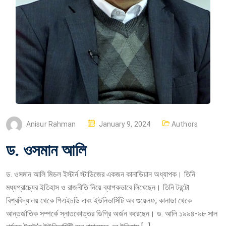
P
Anisur Rahman
January 9, 2024
Authors
O
ড. ওসমান আলি
S
T
ড. ওসমান আলি মিডল ইস্টার্ন স্টাডিজের একজন কানাডিয়ান অধ্যাপক। তিনি
E
মধ্যপ্রাচ্যের ইতিহাস ও রাজনীতি নিয়ে ব্যাপকভাবে লিখেছেন। তিনি টরন্টো
D
বিশ্ববিদ্যালয় থেকে পিএইচডি এবং ইউনিভার্সিটি অব গুয়েলফ, কানাডা থেকে
O
আন্তর্জাতিক সম্পর্কে স্নাতকোত্তর ডিগ্রি অর্জন করেছেন। ড. আলি ১৯৯৪-৯৮ সাল
N