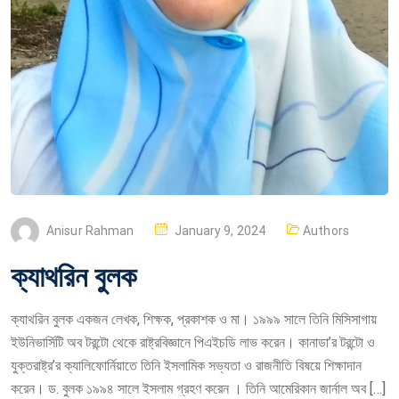
P
Anisur Rahman
January 9, 2024
Authors
O
ক্যাথরিন বুলক
S
T
ক্যাথরিন বুলক একজন লেখক, শিক্ষক, প্রকাশক ও মা। ১৯৯৯ সালে তিনি মিসিসাগায়
E
ইউনিভার্সিটি অব টরন্টো থেকে রাষ্ট্রবিজ্ঞানে পিএইচডি লাভ করেন। কানাডা’র টরন্টো ও
D
যুক্তরাষ্ট্র’র ক্যালিফোর্নিয়াতে তিনি ইসলামিক সভ্যতা ও রাজনীতি বিষয়ে শিক্ষাদান
O
করেন। ড. বুলক ১৯৯৪ সালে ইসলাম গ্রহণ করেন । তিনি আমেরিকান জার্নাল অব […]
N