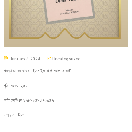
P
January 8, 2024
Uncategorized
O
গ্রন্থকারের নাম ড. ইসমাইল রাজি আল ফারুকী
S
T
পৃষ্ঠা সংখ্যা ২৬২
E
D
আইএসবিএন ৯৭৮৯৮৪৯৫৭২৯৪৭
O
N
দাম ৪২০ টাকা