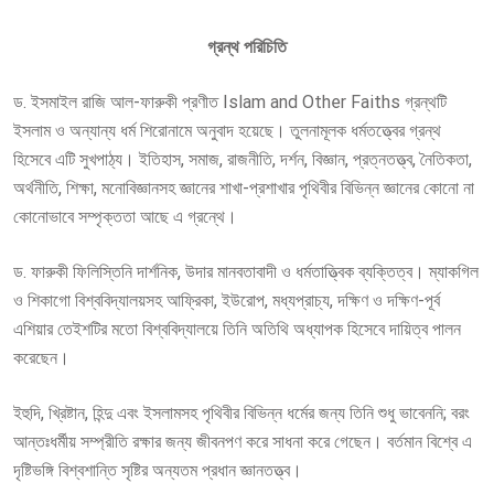
গ্রন্থ পরিচিতি
ড. ইসমাইল রাজি আল-ফারুকী প্রণীত Islam and Other Faiths গ্রন্থটি
ইসলাম ও অন্যান্য ধর্ম শিরোনামে অনুবাদ হয়েছে। তুলনামূলক ধর্মতত্ত্বের গ্রন্থ
হিসেবে এটি সুখপাঠ্য। ইতিহাস, সমাজ, রাজনীতি, দর্শন, বিজ্ঞান, প্রত্নতত্ত্ব, নৈতিকতা,
অর্থনীতি, শিক্ষা, মনোবিজ্ঞানসহ জ্ঞানের শাখা-প্রশাখার পৃথিবীর বিভিন্ন জ্ঞানের কোনো না
কোনোভাবে সম্পৃক্ততা আছে এ গ্রন্থে।
ড. ফারুকী ফিলিস্তিনি দার্শনিক, উদার মানবতাবাদী ও ধর্মতাত্ত্বিক ব্যক্তিত্ব। ম্যাকগিল
ও শিকাগো বিশ্ববিদ্যালয়সহ আফ্রিকা, ইউরোপ, মধ্যপ্রাচ্য, দক্ষিণ ও দক্ষিণ-পূর্ব
এশিয়ার তেইশটির মতো বিশ্ববিদ্যালয়ে তিনি অতিথি অধ্যাপক হিসেবে দায়িত্ব পালন
করেছেন।
ইহুদি, খ্রিষ্টান, হিন্দু এবং ইসলামসহ পৃথিবীর বিভিন্ন ধর্মের জন্য তিনি শুধু ভাবেননি; বরং
আন্তঃধর্মীয় সম্প্রীতি রক্ষার জন্য জীবনপণ করে সাধনা করে গেছেন। বর্তমান বিশ্বে এ
দৃষ্টিভঙ্গি বিশ্বশান্তি সৃষ্টির অন্যতম প্রধান জ্ঞানতত্ত্ব।