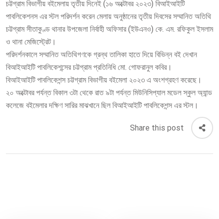
চট্টগ্রাম বিভাগীয় বইমেলায় তৃতীয় দিনেই (১৬ অক্টোবর ২০২৩) বিআইআইটি
পাবলিকেশনস এর স্টল পরিদর্শন করেন মেলায় অনুষ্ঠানের তৃতীয় দিবসের সম্মানিত অতিথি
চট্টগ্রাম সীতাকুণ্ড থানার উপজেলা নির্বাহী অফিসার (ইউএনও) কে. এম. রফিকুল ইসলাম
ও থানা মেজিস্ট্রেট।
পরিদর্শনকালে সম্মানিত অতিথিগণকে গ্রন্থ তালিকা হাতে দিয়ে বিভিন্ন বই দেখান
বিআইআইটি পাবলিকেশন্সের চট্টগ্রাম প্রতিনিধি মো. গোফরানুল কবির।
বিআইআইটি পাবলিকেশন্স চট্টগ্রাম বিভাগীয় বইমেলা ২০২৩ এ অংশগ্রহণ করেছে।
২০ অক্টোবর পর্যন্ত বিকাল ৩টা থেকে রাত ৯টা পর্যন্ত মিউনিসিপ্যাল মডেল স্কুল অ্যান্ড
কলেজে বইমেলার দক্ষিণ সারির মাঝখানে ছিল বিআইআইটি পাবলিকেশন্স এর স্টল।
Share this post