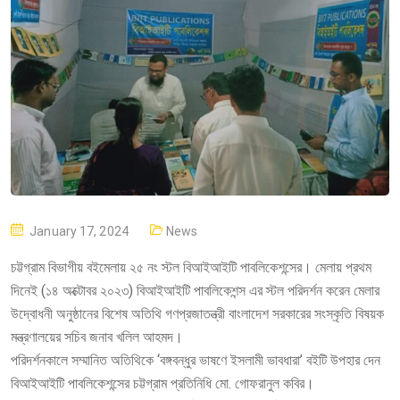
P
January 17, 2024
News
O
চট্টগ্রাম বিভাগীয় বইমেলায় ২৫ নং স্টল বিআইআইটি পাবলিকেশন্সের। মেলায় প্রথম
S
দিনেই (১৪ অক্টোবর ২০২৩) বিআইআইটি পাবলিকেশন্স এর স্টল পরিদর্শন করেন মেলার
T
উদ্বোধনী অনুষ্ঠানের বিশেষ অতিথি গণপ্রজাতন্ত্রী বাংলাদেশ সরকারের সংস্কৃতি বিষয়ক
E
মন্ত্রণালয়ের সচিব জনাব খলিল আহমদ।
D
পরিদর্শনকালে সম্মানিত অতিথিকে ‘বঙ্গবন্ধুর ভাষণে ইসলামী ভাবধারা’ বইটি উপহার দেন
O
বিআইআইটি পাবলিকেশন্সের চট্টগ্রাম প্রতিনিধি মো. গোফরানুল কবির।
N