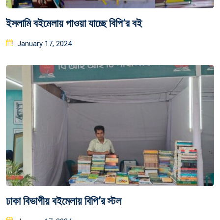
ইসলামি বইমেলায় পাওয়া যাচ্ছে বিপি’র বই
Posted
January 17, 2024
on
ঢাকা বিভাগীয় বইমেলায় বিপি’র স্টল