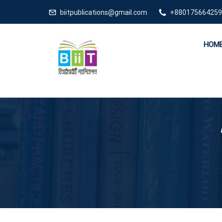
biitpublications@gmail.com
+880175664259
HOM