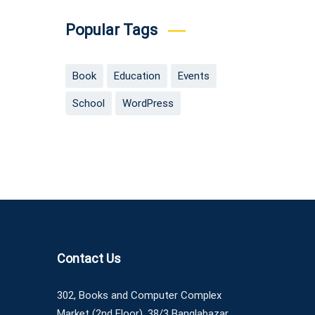
Popular Tags
Book
Education
Events
School
WordPress
Contact Us
302, Books and Computer Complex
Market (2nd Floor), 38/3 Banglabazar,