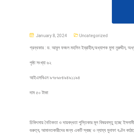
P
January 8, 2024
Uncategorized
O
গ্রন্থকার : ড. আবুল ফজল মহসিন ইব্রাহীম,অধ্যাপক মুসা নুরুদ্দীন, 
S
T
পৃষ্ঠা সংখ্যা ৬২
E
D
আইএসবিএন ৯৭৮৯৮৪৯৪৯১১৯৪
O
N
দাম ৫০ টাকা
চিকিৎসায় নৈতিকতা ও দায়বদ্ধতা পুস্তিকার মূল বিষয়বস্তু হচ্ছে ইসল
গুরুত্ব, আমানতকারীদের জন্য একটি স্বচ্ছ ও ন্যায্য মুনাফা বণ্টন 