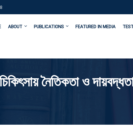
8
E
ABOUT
PUBLICATIONS
FEATURED IN MEDIA
TEST
চিকিৎসায় নৈতিকতা ও দায়বদ্ধত