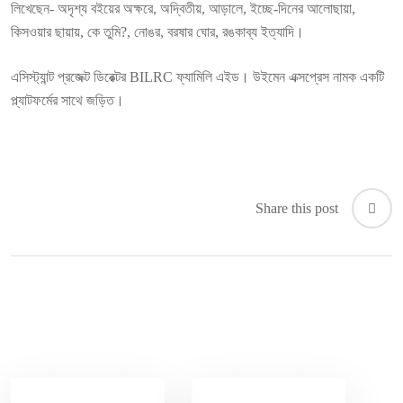
লিখেছেন- অদৃশ্য বইয়ের অক্ষরে, অদ্বিতীয়, আড়ালে, ইচ্ছে-দিনের আলোছায়া,
কিসওয়ার ছায়ায়, কে তুমি?, নোঙর, বরষার ঘোর, রঙকাব্য ইত্যাদি।
এসিস্ট্যান্ট প্রজেক্ট ডিরেক্টর BILRC ফ্যামিলি এইড। উইমেন এক্সপ্রেস নামক একটি
প্ল্যাটফর্মের সাথে জড়িত।
Share this post