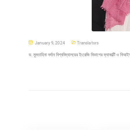
P
January 9, 2024
Translators
O
ড. মুমতাহিনা নর্দান বিশ্ববিদ্যালয়ের ইংরেজি বিভাগের ফ্যাকাল্টি ও ব
S
T
E
D
O
N