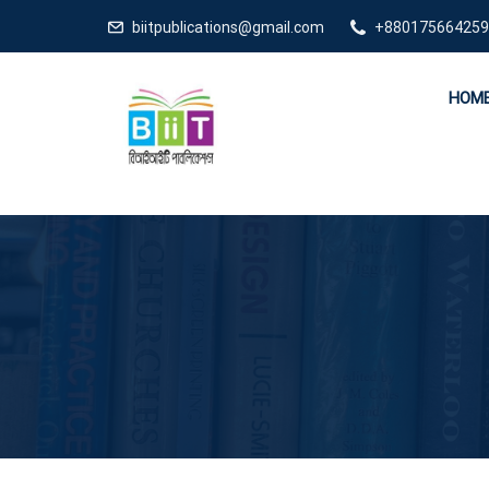
biitpublications@gmail.com
+880175664259
HOM