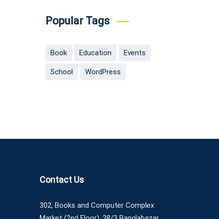
Popular Tags
Book
Education
Events
School
WordPress
Contact Us
302, Books and Computer Complex
Market (2nd Floor), 38/3 Banglabazar,